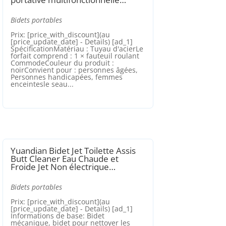
Bidets portables
Prix: [price_with_discount](au
[price_update_date] - Details) [ad_1]
SpécificationMatériau : Tuyau d'acierLe
forfait comprend : 1 × fauteuil roulant
CommodeCouleur du produit :
noirConvient pour : personnes âgées,
Personnes handicapées, femmes
enceintesle seau...
Yuandian Bidet Jet Toilette Assis
Butt Cleaner Eau Chaude et
Froide Jet Non électrique…
Bidets portables
Prix: [price_with_discount](au
[price_update_date] - Details) [ad_1]
Informations de base: Bidet
mécanique, bidet pour nettoyer les