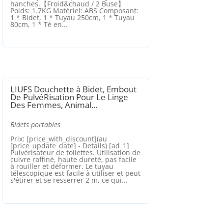
hanches.【Froid&chaud / 2 Buse】
Poids: 1.7KG Matériel: ABS Composant:
1 * Bidet, 1 * Tuyau 250cm, 1 * Tuyau
80cm, 1 * Té en...
LIUFS Douchette à Bidet, Embout
De PulvéRisation Pour Le Linge
Des Femmes, Animal…
Bidets portables
Prix: [price_with_discount](au
[price_update_date] - Details) [ad_1]
Pulvérisateur de toilettes. Utilisation de
cuivre raffiné, haute dureté, pas facile
à rouiller et déformer. Le tuyau
télescopique est facile à utiliser et peut
s'étirer et se resserrer 2 m, ce qui...