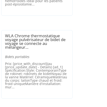
hémorroïdes idéal pour les patients
post-épisiotomie...
WLA Chrome thermostatique
voyage pulvérisateur de bidet de
voyage se connecte au
mélangeur…
Bidets portables
Prix: [price_with_discount](au
[price_update_date] - Details) [ad_1]
Spécification:Style: ContemporainType
de robinet: robinets de bidetNoyau de
la vanne Matériel: CéramiqueMatériau
du corps: laitonType chaud et froid:
froid uniqueManière d'installation:
mur...