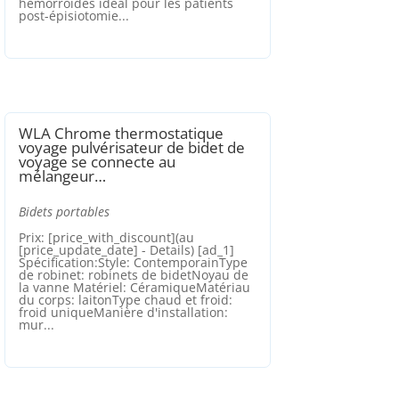
hémorroïdes idéal pour les patients
post-épisiotomie...
WLA Chrome thermostatique
voyage pulvérisateur de bidet de
voyage se connecte au
mélangeur…
Bidets portables
Prix: [price_with_discount](au
[price_update_date] - Details) [ad_1]
Spécification:Style: ContemporainType
de robinet: robinets de bidetNoyau de
la vanne Matériel: CéramiqueMatériau
du corps: laitonType chaud et froid:
froid uniqueManière d'installation:
mur...