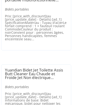
Bidets portables
Prix: [price_with_discount](au
[price_update_date] - Details) [ad_1]
SpécificationMatériau : Tuyau d'acierLe
forfait comprend : 1 × fauteuil roulant
CommodeCouleur du produit :
noirConvient pour : personnes âgées,
Personnes handicapées, femmes
enceintesle seau...
Yuandian Bidet Jet Toilette Assis
Butt Cleaner Eau Chaude et
Froide Jet Non électrique…
Bidets portables
Prix: [price_with_discount](au
[price_update_date] - Details) [ad_1]
Informations de base: Bidet
mécanique, bidet pour nettoyer les