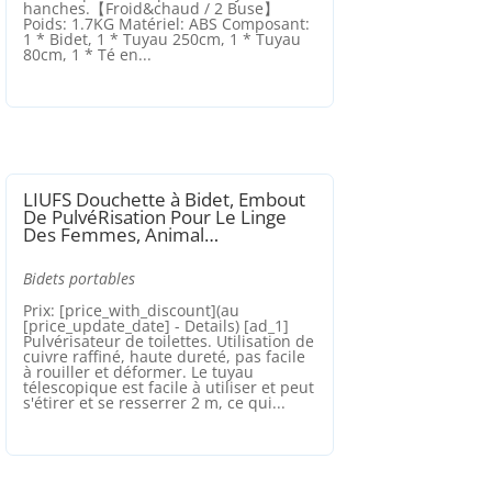
hanches.【Froid&chaud / 2 Buse】
Poids: 1.7KG Matériel: ABS Composant:
1 * Bidet, 1 * Tuyau 250cm, 1 * Tuyau
80cm, 1 * Té en...
LIUFS Douchette à Bidet, Embout
De PulvéRisation Pour Le Linge
Des Femmes, Animal…
Bidets portables
Prix: [price_with_discount](au
[price_update_date] - Details) [ad_1]
Pulvérisateur de toilettes. Utilisation de
cuivre raffiné, haute dureté, pas facile
à rouiller et déformer. Le tuyau
télescopique est facile à utiliser et peut
s'étirer et se resserrer 2 m, ce qui...