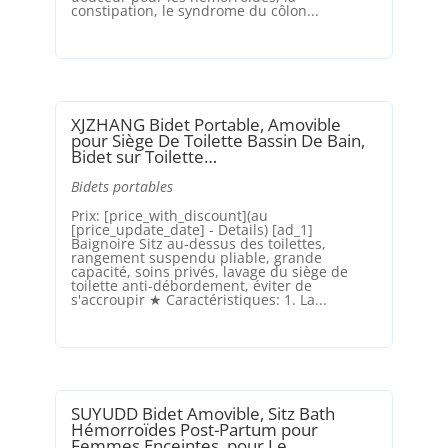
constipation, le syndrome du côlon...
XJZHANG Bidet Portable, Amovible
pour Siège De Toilette Bassin De Bain,
Bidet sur Toilette…
Bidets portables
Prix: [price_with_discount](au
[price_update_date] - Details) [ad_1]
Baignoire Sitz au-dessus des toilettes,
rangement suspendu pliable, grande
capacité, soins privés, lavage du siège de
toilette anti-débordement, éviter de
s'accroupir ★ Caractéristiques: 1. La...
SUYUDD Bidet Amovible, Sitz Bath
Hémorroïdes Post-Partum pour
Femmes Enceintes, pour Le…