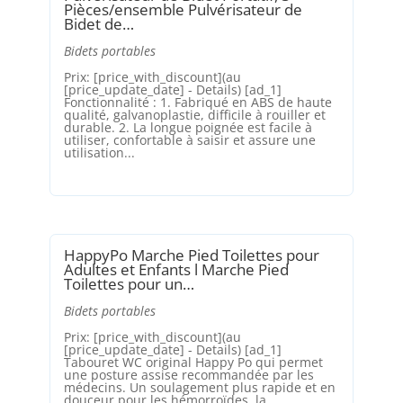
Pièces/ensemble Pulvérisateur de
Bidet de…
Bidets portables
Prix: [price_with_discount](au
[price_update_date] - Details) [ad_1]
Fonctionnalité : 1. Fabriqué en ABS de haute
qualité, galvanoplastie, difficile à rouiller et
durable. 2. La longue poignée est facile à
utiliser, confortable à saisir et assure une
utilisation...
HappyPo Marche Pied Toilettes pour
Adultes et Enfants l Marche Pied
Toilettes pour un…
Bidets portables
Prix: [price_with_discount](au
[price_update_date] - Details) [ad_1]
Tabouret WC original Happy Po qui permet
une posture assise recommandée par les
médecins. Un soulagement plus rapide et en
douceur pour les hémorroïdes, la