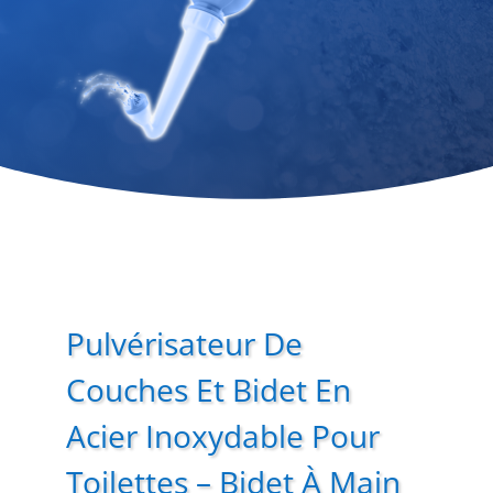
Pulvérisateur De
Couches Et Bidet En
Acier Inoxydable Pour
Toilettes – Bidet À Main