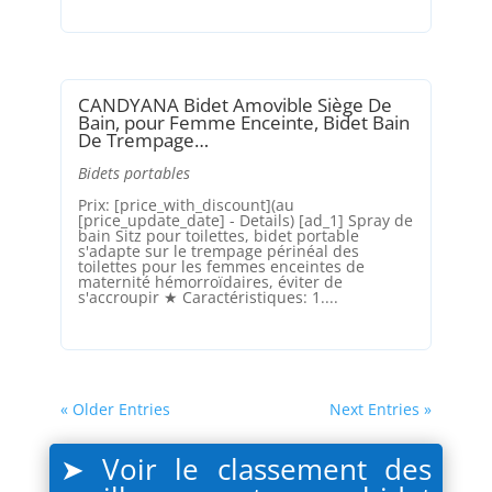
CANDYANA Bidet Amovible Siège De
Bain, pour Femme Enceinte, Bidet Bain
De Trempage…
Bidets portables
Prix: [price_with_discount](au
[price_update_date] - Details) [ad_1] Spray de
bain Sitz pour toilettes, bidet portable
s'adapte sur le trempage périnéal des
toilettes pour les femmes enceintes de
maternité hémorroïdaires, éviter de
s'accroupir ★ Caractéristiques: 1....
« Older Entries
Next Entries »
➤ Voir le classement des