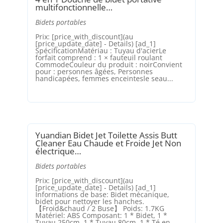
multifonctionnelle…
Bidets portables
Prix: [price_with_discount](au
[price_update_date] - Details) [ad_1]
SpécificationMatériau : Tuyau d'acierLe
forfait comprend : 1 × fauteuil roulant
CommodeCouleur du produit : noirConvient
pour : personnes âgées, Personnes
handicapées, femmes enceintesle seau...
Yuandian Bidet Jet Toilette Assis Butt
Cleaner Eau Chaude et Froide Jet Non
électrique…
Bidets portables
Prix: [price_with_discount](au
[price_update_date] - Details) [ad_1]
Informations de base: Bidet mécanique,
bidet pour nettoyer les hanches.
【Froid&chaud / 2 Buse】 Poids: 1.7KG
Matériel: ABS Composant: 1 * Bidet, 1 *
Tuyau 250cm, 1 * Tuyau 80cm, 1 * Té en...