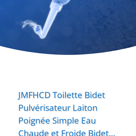
JMFHCD Toilette Bidet
Pulvérisateur Laiton
Poignée Simple Eau
Chaude et Froide Bidet…