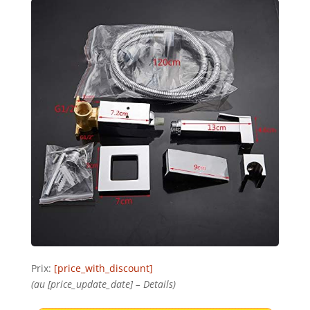
Prix:
[price_with_discount]
(au [price_update_date] –
Details
)