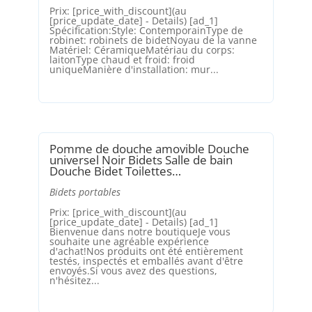
Prix: [price_with_discount](au
[price_update_date] - Details) [ad_1]
Spécification:Style: ContemporainType de
robinet: robinets de bidetNoyau de la vanne
Matériel: CéramiqueMatériau du corps:
laitonType chaud et froid: froid
uniqueManière d'installation: mur...
Pomme de douche amovible Douche
universel Noir Bidets Salle de bain
Douche Bidet Toilettes…
Bidets portables
Prix: [price_with_discount](au
[price_update_date] - Details) [ad_1]
Bienvenue dans notre boutiqueJe vous
souhaite une agréable expérience
d'achat!Nos produits ont été entièrement
testés, inspectés et emballés avant d'être
envoyés.Si vous avez des questions,
n'hésitez...