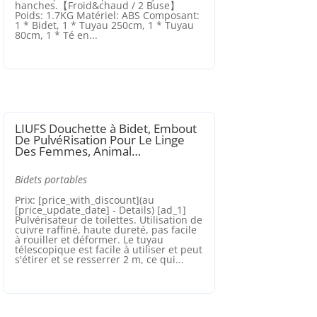
hanches.【Froid&chaud / 2 Buse】
Poids: 1.7KG Matériel: ABS Composant:
1 * Bidet, 1 * Tuyau 250cm, 1 * Tuyau
80cm, 1 * Té en...
LIUFS Douchette à Bidet, Embout
De PulvéRisation Pour Le Linge
Des Femmes, Animal…
Bidets portables
Prix: [price_with_discount](au
[price_update_date] - Details) [ad_1]
Pulvérisateur de toilettes. Utilisation de
cuivre raffiné, haute dureté, pas facile
à rouiller et déformer. Le tuyau
télescopique est facile à utiliser et peut
s'étirer et se resserrer 2 m, ce qui...