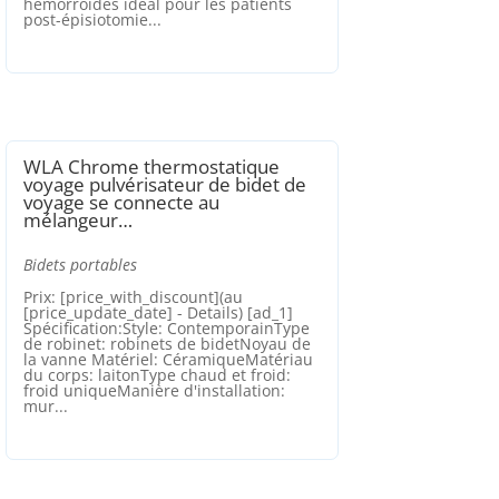
hémorroïdes idéal pour les patients
post-épisiotomie...
WLA Chrome thermostatique
voyage pulvérisateur de bidet de
voyage se connecte au
mélangeur…
Bidets portables
Prix: [price_with_discount](au
[price_update_date] - Details) [ad_1]
Spécification:Style: ContemporainType
de robinet: robinets de bidetNoyau de
la vanne Matériel: CéramiqueMatériau
du corps: laitonType chaud et froid:
froid uniqueManière d'installation:
mur...