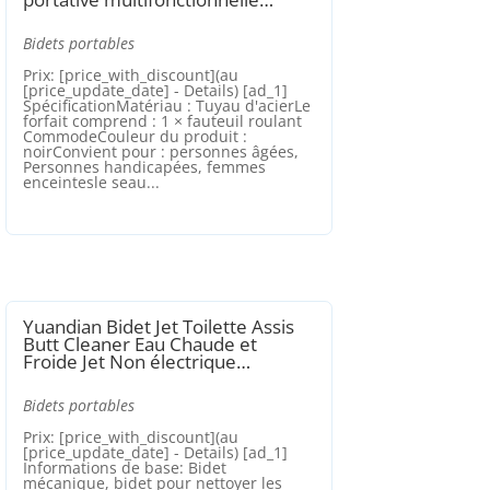
Bidets portables
Prix: [price_with_discount](au
[price_update_date] - Details) [ad_1]
SpécificationMatériau : Tuyau d'acierLe
forfait comprend : 1 × fauteuil roulant
CommodeCouleur du produit :
noirConvient pour : personnes âgées,
Personnes handicapées, femmes
enceintesle seau...
Yuandian Bidet Jet Toilette Assis
Butt Cleaner Eau Chaude et
Froide Jet Non électrique…
Bidets portables
Prix: [price_with_discount](au
[price_update_date] - Details) [ad_1]
Informations de base: Bidet
mécanique, bidet pour nettoyer les