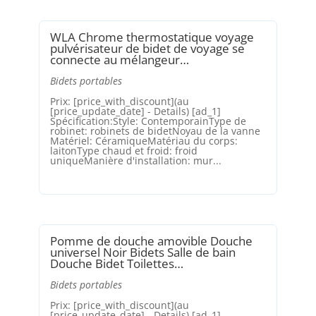
WLA Chrome thermostatique voyage
pulvérisateur de bidet de voyage se
connecte au mélangeur…
Bidets portables
Prix: [price_with_discount](au
[price_update_date] - Details) [ad_1]
Spécification:Style: ContemporainType de
robinet: robinets de bidetNoyau de la vanne
Matériel: CéramiqueMatériau du corps:
laitonType chaud et froid: froid
uniqueManière d'installation: mur...
Pomme de douche amovible Douche
universel Noir Bidets Salle de bain
Douche Bidet Toilettes…
Bidets portables
Prix: [price_with_discount](au
[price_update_date] - Details) [ad_1]