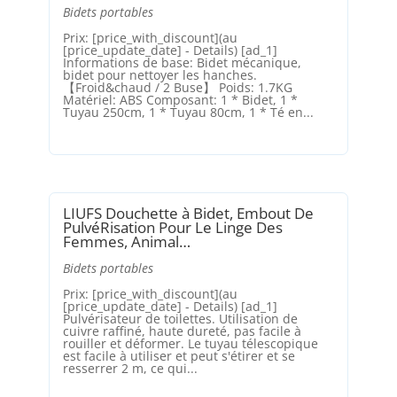
Bidets portables
Prix: [price_with_discount](au
[price_update_date] - Details) [ad_1]
Informations de base: Bidet mécanique,
bidet pour nettoyer les hanches.
【Froid&chaud / 2 Buse】 Poids: 1.7KG
Matériel: ABS Composant: 1 * Bidet, 1 *
Tuyau 250cm, 1 * Tuyau 80cm, 1 * Té en...
LIUFS Douchette à Bidet, Embout De
PulvéRisation Pour Le Linge Des
Femmes, Animal…
Bidets portables
Prix: [price_with_discount](au
[price_update_date] - Details) [ad_1]
Pulvérisateur de toilettes. Utilisation de
cuivre raffiné, haute dureté, pas facile à
rouiller et déformer. Le tuyau télescopique
est facile à utiliser et peut s'étirer et se
resserrer 2 m, ce qui...