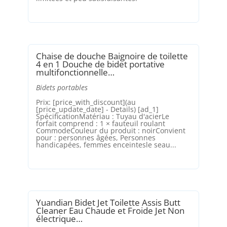
Chaise de douche Baignoire de toilette
4 en 1 Douche de bidet portative
multifonctionnelle…
Bidets portables
Prix: [price_with_discount](au
[price_update_date] - Details) [ad_1]
SpécificationMatériau : Tuyau d'acierLe
forfait comprend : 1 × fauteuil roulant
CommodeCouleur du produit : noirConvient
pour : personnes âgées, Personnes
handicapées, femmes enceintesle seau...
Yuandian Bidet Jet Toilette Assis Butt
Cleaner Eau Chaude et Froide Jet Non
électrique…