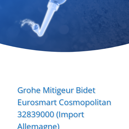
Grohe Mitigeur Bidet
Eurosmart Cosmopolitan
32839000 (Import
Allemagne)