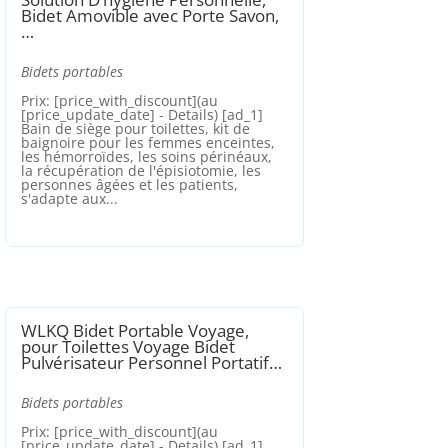
Bidet Amovible avec Porte Savon,
…
Bidets portables
Prix: [price_with_discount](au
[price_update_date] - Details) [ad_1]
Bain de siège pour toilettes, kit de
baignoire pour les femmes enceintes,
les hémorroïdes, les soins périnéaux,
la récupération de l'épisiotomie, les
personnes âgées et les patients,
s'adapte aux...
WLKQ Bidet Portable Voyage,
pour Toilettes Voyage Bidet
Pulvérisateur Personnel Portatif…
Bidets portables
Prix: [price_with_discount](au
[price_update_date] - Details) [ad_1]