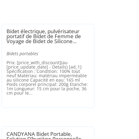
Bidet électrique, pulvérisateur
portatif de Bidet de Femme de
Voyage de Bidet de Silicone…
Bidets portables
Prix: [price_with_discount](au
[price_update_date] - Details) [ad_1]
Spécification : Condition: 100% tout
neuf Matériau: matériau imperméable
au silicone Capacité en eau: 165 ml
Poids corporel principal: 200g Etanche:
1m Longueur: 15 cm pour la poche, 36
cm pour le...
CANDYANA Bidet Portable,
Solution D’hygiène Personnelle,