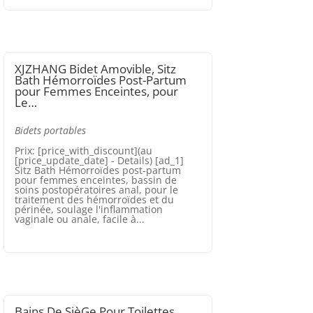
XJZHANG Bidet Amovible, Sitz
Bath Hémorroïdes Post-Partum
pour Femmes Enceintes, pour
Le…
Bidets portables
Prix: [price_with_discount](au
[price_update_date] - Details) [ad_1]
Sitz Bath Hémorroïdes post-partum
pour femmes enceintes, bassin de
soins postopératoires anal, pour le
traitement des hémorroïdes et du
périnée, soulage l'inflammation
vaginale ou anale, facile à...
Bains De SièGe Pour Toilettes,