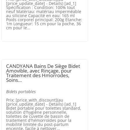
[price_update_date] - Details) [ad_1]
Spécification : Condition: 100% tout
neuf Matériau: matériau imperméable
au silicone Capacité en eau: 165 ml
Poids corporel principal: 200g Etanche:
1m Longueur: 15 cm pour la poche, 36
cm pour le...
CANDYANA Bains De Siège Bidet
Amovible, avec Rinçage, pour
Traitement des Hmorrodes,
Soins…
Bidets portables
Prix: [price_with_discount](au
[price_update_date] - Details) [ad_1]
Bidet portable pour toilettes standard,
solution d'hygiène personnelle,
toilettes de cuvette de bassin de
traitement d'hémorroïdes pour la
mobilité limitée du post-partum
enceinte, facile à nettoyer...