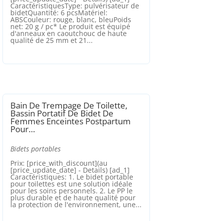
CaractéristiquesType: pulvérisateur de
bidetQuantité: 6 pcsMatériel:
ABSCouleur: rouge, blanc, bleuPoids
net: 20 g / pc* Le produit est équipé
d'anneaux en caoutchouc de haute
qualité de 25 mm et 21...
Bain De Trempage De Toilette,
Bassin Portatif De Bidet De
Femmes Enceintes Postpartum
Pour…
Bidets portables
Prix: [price_with_discount](au
[price_update_date] - Details) [ad_1]
Caractéristiques: 1. Le bidet portable
pour toilettes est une solution idéale
pour les soins personnels. 2. Le PP le
plus durable et de haute qualité pour
la protection de l'environnement, une...