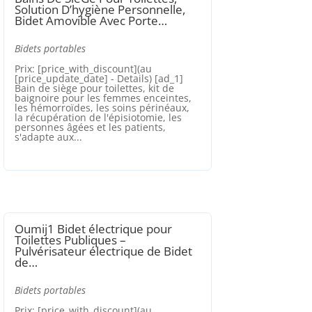
Solution D’hygiène Personnelle,
Bidet Amovible Avec Porte…
Bidets portables
Prix: [price_with_discount](au
[price_update_date] - Details) [ad_1]
Bain de siège pour toilettes, kit de
baignoire pour les femmes enceintes,
les hémorroïdes, les soins périnéaux,
la récupération de l'épisiotomie, les
personnes âgées et les patients,
s'adapte aux...
Oumij1 Bidet électrique pour
Toilettes Publiques –
Pulvérisateur électrique de Bidet
de…
Bidets portables
Prix: [price_with_discount](au